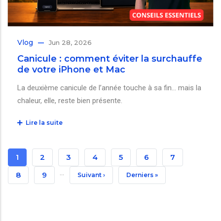
Vlog
Jun 28, 2026
Canicule : comment éviter la surchauffe
de votre iPhone et Mac
La deuxième canicule de l’année touche à sa fin… mais la
chaleur, elle, reste bien présente.
Lire la suite
Pagination
Page
1
Page
2
Page
3
Page
4
Page
5
Page
6
Page
7
…
Courante
Page
8
Page
9
Page
Suivant ›
Dernière
Derniers »
Suivante
Page