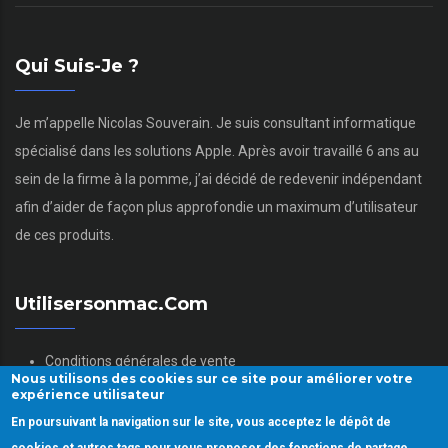
Qui Suis-Je ?
Je m’appelle Nicolas Souverain. Je suis consultant informatique
spécialisé dans les solutions Apple. Après avoir travaillé 6 ans au
sein de la firme à la pomme, j’ai décidé de redevenir indépendant
afin d’aider de façon plus approfondie un maximum d’utilisateur
de ces produits.
Utilisersonmac.com
Conditions générales de vente
Nous utilisons des cookies sur ce site pour améliorer votre
Mentions légales
expérience utilisateur
Politique des données personnelles
En poursuivant la navigation sur le site, vous acceptez le dépôt de
Gestion des Cookies