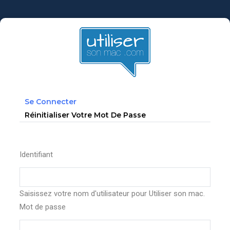
Aller
au
contenu
principal
Primary
(onglet
Se Connecter
tabs
Actif)
Réinitialiser Votre Mot De Passe
Identifiant
Saisissez votre nom d'utilisateur pour Utiliser son mac.
Mot de passe