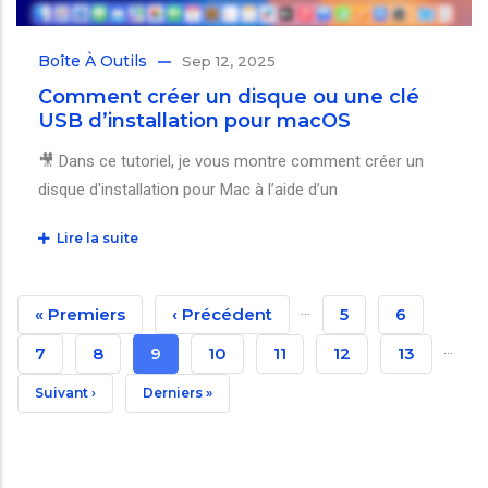
Boîte À Outils
Sep 12, 2025
Comment créer un disque ou une clé
USB d’installation pour macOS
🎥 Dans ce tutoriel, je vous montre comment créer un
disque d'installation pour Mac à l’aide d’un
Lire la suite
Pagination
…
Première
« Premiers
Page
‹ Précédent
Page
5
Page
6
…
Page
Précédente
Page
7
Page
8
Page
9
Page
10
Page
11
Page
12
Page
13
Courante
Page
Suivant ›
Dernière
Derniers »
Suivante
Page