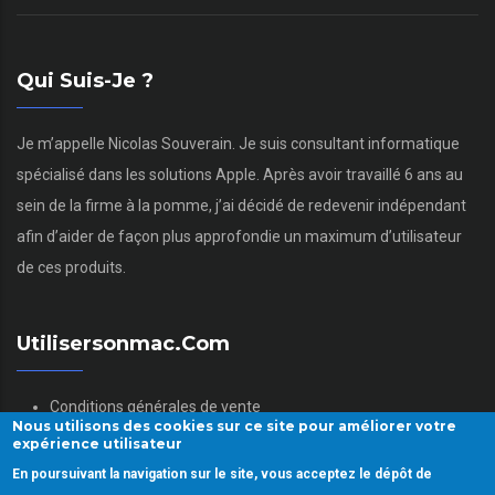
Qui Suis-Je ?
Je m’appelle Nicolas Souverain. Je suis consultant informatique
spécialisé dans les solutions Apple. Après avoir travaillé 6 ans au
sein de la firme à la pomme, j’ai décidé de redevenir indépendant
afin d’aider de façon plus approfondie un maximum d’utilisateur
de ces produits.
Utilisersonmac.com
Conditions générales de vente
Nous utilisons des cookies sur ce site pour améliorer votre
Mentions légales
expérience utilisateur
Politique des données personnelles
En poursuivant la navigation sur le site, vous acceptez le dépôt de