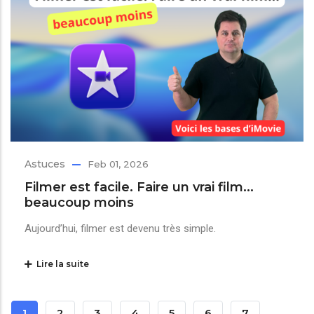
Astuces
Feb 01, 2026
Filmer est facile. Faire un vrai film...
beaucoup moins
Aujourd’hui, filmer est devenu très simple.
Lire la suite
Pagination
Page
1
Page
2
Page
3
Page
4
Page
5
Page
6
Page
7