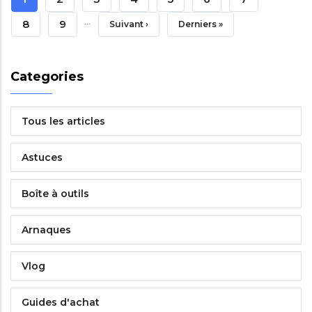
…
Courante
Page
8
Page
9
Page
Suivant ›
Dernière
Derniers »
Suivante
Page
Categories
Tous les articles
Astuces
Boîte à outils
Arnaques
Vlog
Guides d'achat