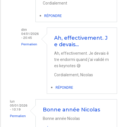
Cordialement
RÉPONDRE
dim
04/01/2026
- 20:45
Ah, effectivement. J
e devais…
Permalien
En
Ah, effectivement. Je devais ê
tre endormi quand j'ai validé m
réponse
es keynotes 😅
à
Cordialement, Nicolas
Unités
par
RÉPONDRE
Michel_BAR
lun
05/01/2026
- 10:19
Bonne année Nicolas
Permalien
Bonne année Nicolas