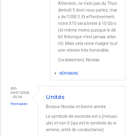
En
Attention, ce n'est pas du Thun
derbolt 5 dont vous parlez, mai
réponse
s de l'USB 3. Et effectivement,
à
votre X10 sera limité à 10 Gb/s
Vitesse
(et même moins puisque le dé
ssd
bit théorique n'est jamais attei
nt). Mais cela reste malgré tout
par
une vitesse très honorable.
Naegels
Cordialement, Nicolas
RÉPONDRE
dim
04/01/2026
- 20:34
Unités
Permalien
Bonjour Nicolas et bonne année
Le symbole de seconde est s (minusc
ule) et non S (qui est le symbole du si
emens, unité de conductance)