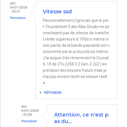
dim
04/01/2026
- 20:21
Vitesse ssd
Permalien
Personnellement j’ignorais que le por
t Thunderbolt 5 des Mac Studio ne pe
rmettaient pas de vitesse de transfer
t réelle supérieure à 10Gb/s même si
une partie de la bande passante est c
onsommé par le protocole lui-même.
J’ai acquis très récemment le Crucial
X-10 de 2To (USB 3.2 Gen-2 2x2 ) en
prévision des besoins futurs mais je
n’ai pas encore testé sa vitesse réell
e.
RÉPONDRE
dim
04/01/2026
- 20:56
Attention, ce n'est p
as du…
Permalien