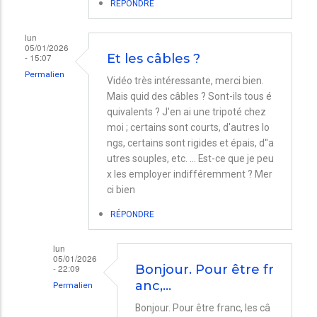
RÉPONDRE
lun
05/01/2026
- 15:07
Et les câbles ?
Permalien
Vidéo très intéressante, merci bien.
Mais quid des câbles ? Sont-ils tous é
quivalents ? J'en ai une tripoté chez
moi ; certains sont courts, d'autres lo
ngs, certains sont rigides et épais, d''a
utres souples, etc. ... Est-ce que je peu
x les employer indifféremment ? Mer
ci bien
RÉPONDRE
lun
05/01/2026
- 22:09
Bonjour. Pour être fr
anc,…
Permalien
En
Bonjour. Pour être franc, les câ