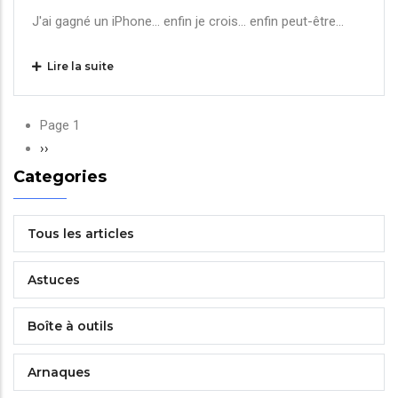
J'ai gagné un iPhone... enfin je crois... enfin peut-être...
Lire la suite
Pagination
Page 1
Page
››
suivante
Categories
Tous les articles
Astuces
Boîte à outils
Arnaques