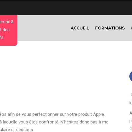
 email &
ACCUEIL
FORMATIONS
t des
fs
J
i
A
os afin de vous perfectionner sur votre produit Apple.
p
 à laquelle vous êtes confronté. N’hésitez donc pas à me
d
ulaire ci-dessous.