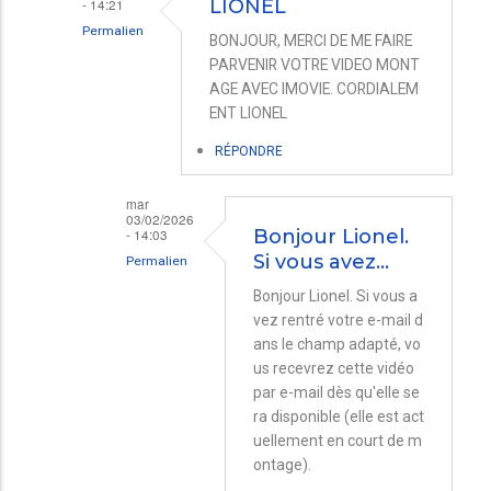
IMovie
- 14:21
LIONEL
Permalien
par
BONJOUR, MERCI DE ME FAIRE
En
dgag
PARVENIR VOTRE VIDEO MONT
AGE AVEC IMOVIE. CORDIALEM
réponse
ENT LIONEL
à
RÉPONDRE
Montage
vidéo.
mar
avec
03/02/2026
- 14:03
Bonjour Lionel.
iMovie
Si vous avez…
Permalien
par
En
Bonjour Lionel. Si vous a
Pierre
vez rentré votre e-mail d
réponse
Boutreux
ans le champ adapté, vo
à
us recevrez cette vidéo
LIONEL
par e-mail dès qu'elle se
par
ra disponible (elle est act
uellement en court de m
PERRON
ontage).