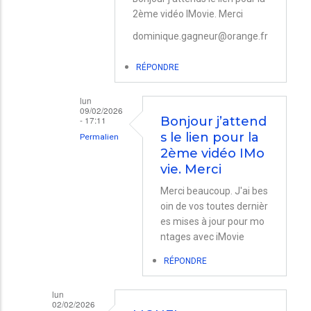
2ème vidéo IMovie. Merci
réponse
à
dominique.gagneur@orange.fr
Montage
RÉPONDRE
vidéo.
avec
lun
09/02/2026
iMovie
- 17:11
Bonjour j’attend
par
s le lien pour la
Permalien
2ème vidéo IMo
Pierre
En
vie. Merci
Boutreux
réponse
Merci beaucoup. J'ai bes
à
oin de vos toutes dernièr
lien
es mises à jour pour mo
pour
ntages avec iMovie
la
RÉPONDRE
2ème
vidéo
lun
02/02/2026