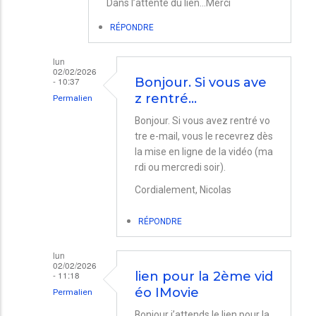
Dans l’attente du lien…Merci
RÉPONDRE
lun
02/02/2026
- 10:37
Bonjour. Si vous ave
z rentré…
Permalien
En
Bonjour. Si vous avez rentré vo
tre e-mail, vous le recevrez dès
réponse
la mise en ligne de la vidéo (ma
à
rdi ou mercredi soir).
Montage
Cordialement, Nicolas
vidéo.
avec
RÉPONDRE
iMovie
lun
par
02/02/2026
- 11:18
lien pour la 2ème vid
Pierre
éo IMovie
Permalien
Boutreux
En
Bonjour j’attends le lien pour la