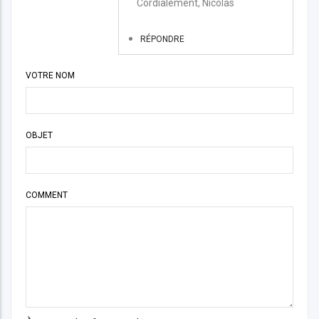
Cordialement, Nicolas
formation
sécuriser
RÉPONDRE
le
VOTRE NOM
mac
par
cueff
OBJET
COMMENT