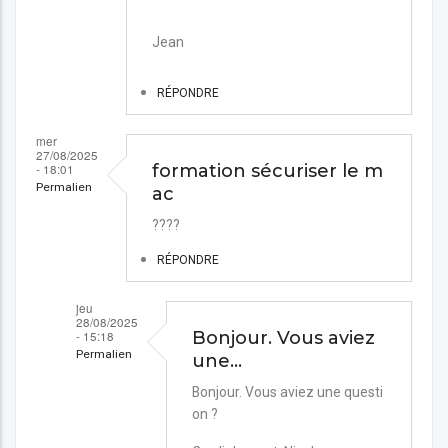
Jean
RÉPONDRE
mer
27/08/2025
- 18:01
formation sécuriser le m
Permalien
ac
????
RÉPONDRE
jeu
28/08/2025
- 15:18
Bonjour. Vous aviez
Permalien
une…
En
Bonjour. Vous aviez une questi
on ?
réponse
à