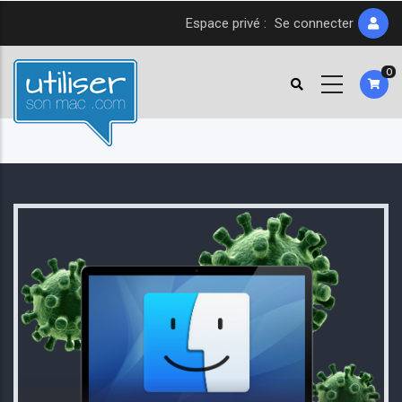
Aller
Espace privé :
Se connecter
au
contenu
0
principal