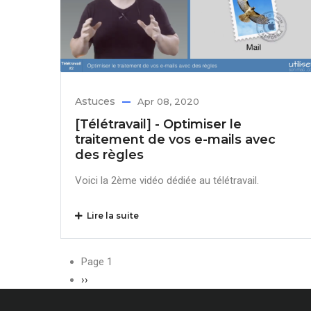
Astuces
Apr 08, 2020
[Télétravail] - Optimiser le
traitement de vos e-mails avec
des règles
Voici la 2ème vidéo dédiée au télétravail.
Lire la suite
Pagination
Page 1
Page
››
suivante