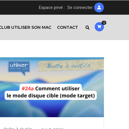
Espace privé :
Se connecter
0
CLUB UTILISER SON MAC
CONTACT