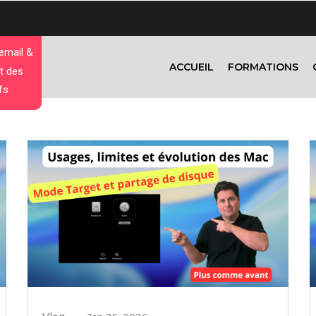
 email &
ACCUEIL
FORMATIONS
t des
fs