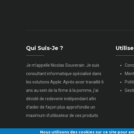
Qui Suis-Je ?
Utili
Je m’appelle Nicolas Souverain. Je suis
Cond
consultant informatique spécialisé dans
Ment
les solutions Apple. Après avoir travaillé 6
Poli
ans au sein de la firme à la pomme, j’ai
Gest
décidé de redevenir indépendant afin
d’aider de façon plus approfondie un
maximum d’utilisateur de ces produits.
Nous utilisons des cookies sur ce site pour am