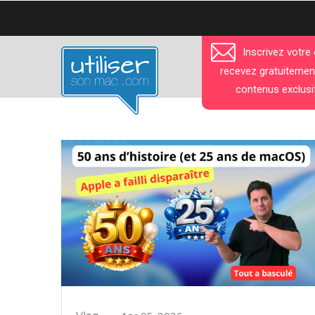
Aller
au
contenu
Inscrivez votre
principal
recevez gratuitemen
contenus exclusi