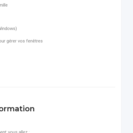
mille
 Windows)
ur gérer vos fenêtres
formation
ent
, vous allez :