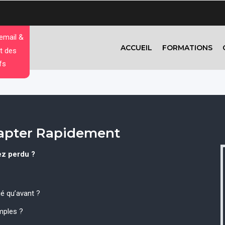
 email &
ACCUEIL
FORMATIONS
t des
fs
apter Rapidement
ez perdu ?
é qu’avant ?
mples ?