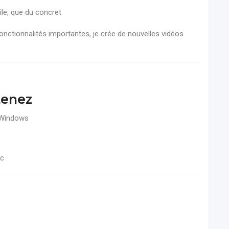
ile, que du concret
nctionnalités importantes, je crée de nouvelles vidéos
tenez
c Windows
ac